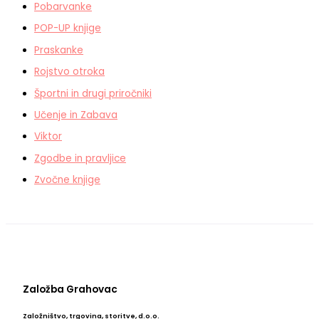
Pobarvanke
POP-UP knjige
Praskanke
Rojstvo otroka
Športni in drugi priročniki
Učenje in Zabava
Viktor
Zgodbe in pravljice
Zvočne knjige
Založba Grahovac
Založništvo, trgovina, storitve, d.o.o.