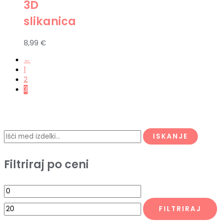
3D
slikanica
8,99
€
←
1
2
3
ISKANJE
Filtriraj po ceni
FILTRIRAJ