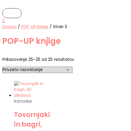
MAIN
Skip
I
M
M
MENU
to
š
i
a
content
č
n
x
0
Domov
/
POP-UP knjige
/ Stran 3
i
c
c
:
e
e
POP-UP knjige
n
n
a
a
Prikazovanje 25–25 od 25 rezultatov
Kartonke
Tovornjaki
in bagri,