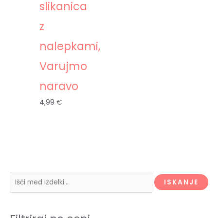
slikanica
z
nalepkami,
Varujmo
naravo
4,99
€
I
M
M
ISKANJE
š
i
a
č
n
x
i
c
c