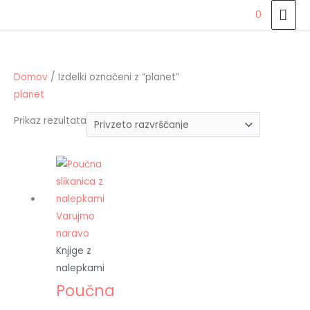
Skip
MAI
0
to
ME
content
Domov
/ Izdelki označeni z “planet”
planet
Prikaz rezultata
Knjige z
nalepkami
Poučna