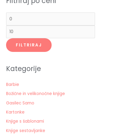
Filtriraj po ceni
:
e
e
n
n
a
a
FILTRIRAJ
Kategorije
Barbie
Božične in velikonočne knjige
Gasilec Samo
Kartonke
Knjige s šablonami
Knjige sestavljanke