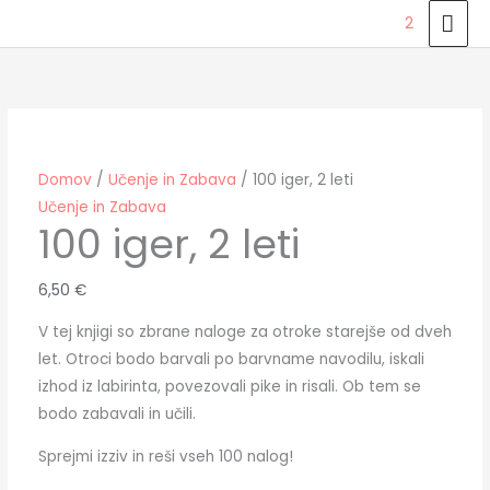
Skip
MAI
2
to
ME
100
content
iger,
2
leti
količina
Domov
/
Učenje in Zabava
/ 100 iger, 2 leti
Učenje in Zabava
100 iger, 2 leti
6,50
€
V tej knjigi so zbrane naloge za otroke starejše od dveh
let. Otroci bodo barvali po barvname navodilu, iskali
izhod iz labirinta, povezovali pike in risali. Ob tem se
bodo zabavali in učili.
Sprejmi izziv in reši vseh 100 nalog!