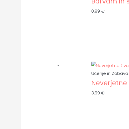
Barvam in s
0,99
€
Učenje in Zabava
Neverjetne ž
3,99
€