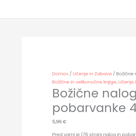
Skip
to
content
Božične
naloge
in
pobarvanke
4
Domov
/
Učenje in Zabava
/ Božične 
količina
Božične in velikonočne knjige
,
Učenje 
Božične nalog
pobarvanke 
5,99
€
Pred vami je 176 strani nalog in pobar