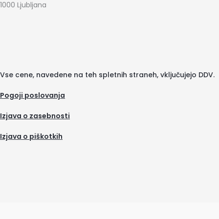
1000 Ljubljana
Vse cene, navedene na teh spletnih straneh, vključujejo DDV.
Pogoji poslovanja
Izjava o zasebnosti
Izjava o piškotkih
(se
odpre
v
novem
zavih