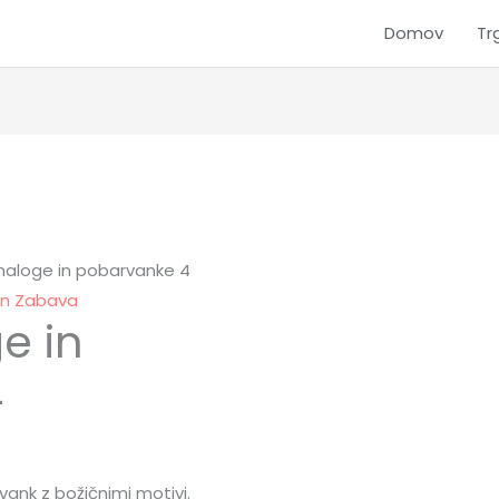
Domov
Tr
naloge in pobarvanke 4
in Zabava
e in
4
vank z božičnimi motivi.