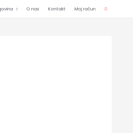
govina
O nas
Kontakt
Moj račun
0