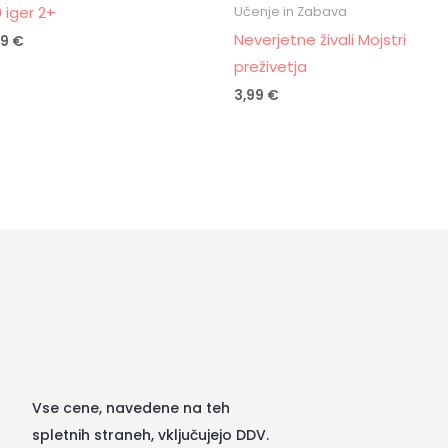
0 iger 2+
Učenje in Zabava
Neverjetne živali Mojstri
99
€
preživetja
3,99
€
Vse cene, navedene na teh
spletnih straneh, vključujejo DDV.