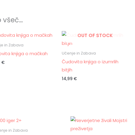
o všeč…
OUT OF STOCK
e in Zabava
vita knjiga o mačkah
Učenje in Zabava
Čudovita knjiga o izumrlih
9
€
bitjih
14,99
€
enje in Zabava