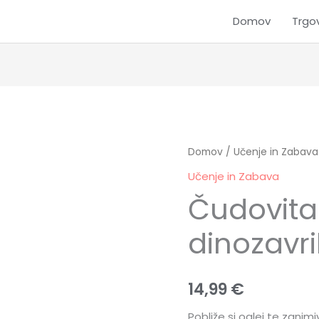
Domov
Trgo
Čudovita
Domov
/
Učenje in Zabava
knjiga
Učenje in Zabava
o
Čudovita
dinozavrih
količina
dinozavr
14,99
€
Pobliže si oglej te zanim