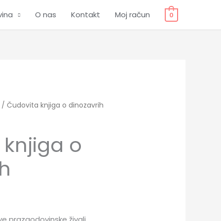
vina
O nas
Kontakt
Moj račun
0
/ Čudovita knjiga o dinozavrih
 knjiga o
ih
ive prazgodovinske živali.