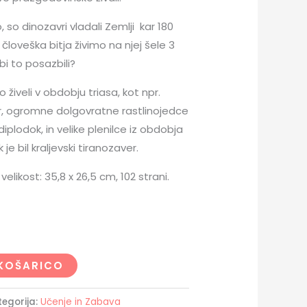
 so dinozavri vladali Zemlji kar 180
človeška bitja živimo na njej šele 3
 bi to posazbili?
o živeli v obdobju triasa, kot npr.
r, ogromne dolgovratne rastlinojedce
 diplodok, in velike plenilce iz obdobja
je bil kraljevski tiranozaver.
velikost: 35,8 x 26,5 cm, 102 strani.
KOŠARICO
tegorija:
Učenje in Zabava