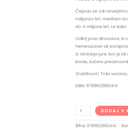
Čeprav se zdi neverjetno,
milijonov let, medtem ko 
do 4 milijone let. Le kako
Odkrij prve dinozavre, ki s
herrerazaver ali eorapto
iz obdobja jure, kot je bil
krede, katere predstavnik 
Značilnosti: Trda vezava, 
ISBN: 9789612960414
DODAJ V 
Šifra:
9789612960414
Ka