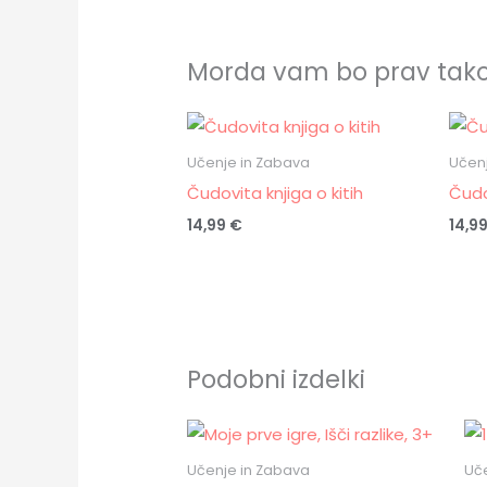
Morda vam bo prav tak
Učenje in Zabava
Učenj
Čudovita knjiga o kitih
Čudo
14,99
€
14,9
Podobni izdelki
Učenje in Zabava
Uč