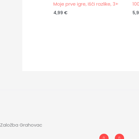
Moje prve igre, Išči razlike, 3+
10
4,99
€
5,
Založba Grahovac
I
F
n
a