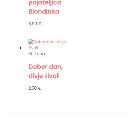
prijateljica
Blondinka
3,99
€
Kartonke
Dober dan,
divje živali
2,50
€