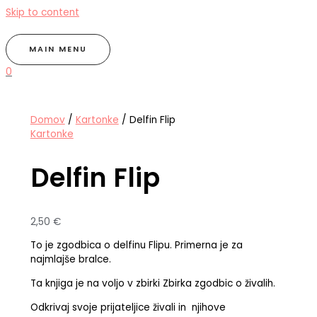
Skip to content
MAIN MENU
0
Domov
/
Kartonke
/ Delfin Flip
Kartonke
Delfin Flip
2,50
€
To je zgodbica o delfinu Flipu. Primerna je za
najmlajše bralce.
Ta knjiga je na voljo v zbirki Zbirka zgodbic o živalih.
Odkrivaj svoje prijateljice živali in njihove