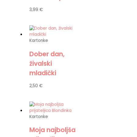
3,99
€
Kartonke
Dober dan,
živalski
mladički
2,50
€
Kartonke
Moja najboljša