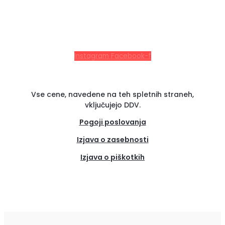
Instagram
Facebook-f
Vse cene, navedene na teh spletnih straneh,
vključujejo DDV.
Pogoji poslovanja
Izjava o zasebnosti
Izjava o piškotkih
(se
odpre
v
novem
zavih