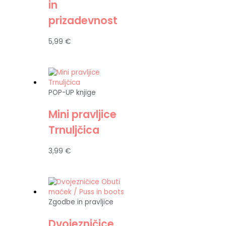
in
prizadevnost
5,99
€
POP-UP knjige
Mini pravljice
Trnuljčica
3,99
€
Zgodbe in pravljice
Dvojezničice