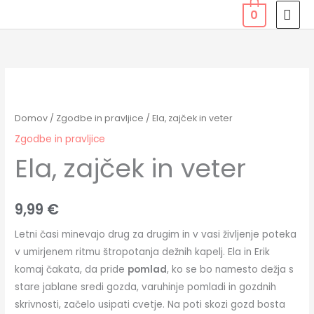
Skip
MAI
0
to
MEN
content
Ela,
zajček
in
Domov
/
Zgodbe in pravljice
/ Ela, zajček in veter
veter
Zgodbe in pravljice
količina
Ela, zajček in veter
9,99
€
Letni časi minevajo drug za drugim in v vasi življenje poteka
v umirjenem ritmu štropotanja dežnih kapelj. Ela in Erik
komaj čakata, da pride
pomlad
, ko se bo namesto dežja s
stare jablane sredi gozda, varuhinje pomladi in gozdnih
skrivnosti, začelo usipati cvetje. Na poti skozi gozd bosta