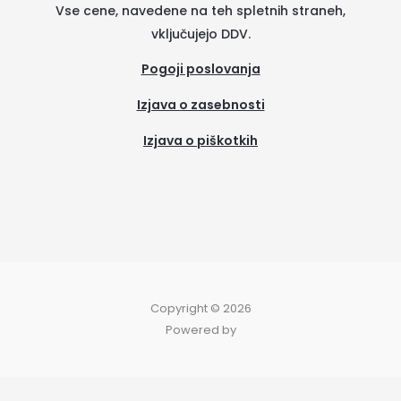
Vse cene, navedene na teh spletnih straneh,
t
e
vključujejo DDV.
a
b
Pogoji poslovanja
Izjava o zasebnosti
g
o
Izjava o piškotkih
r
o
(se
a
k
odpre
v
m
-
novem
zavih
f
Copyright © 2026
Powered by