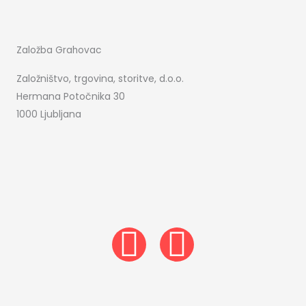
Založba Grahovac
Založništvo, trgovina, storitve, d.o.o.
Hermana Potočnika 30
1000 Ljubljana
I
F
n
a
s
c