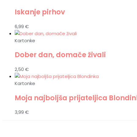
Iskanje pirhov
6,99
€
Kartonke
Dober dan, domače živali
2,50
€
Kartonke
Moja najboljša prijateljica Blondi
3,99
€