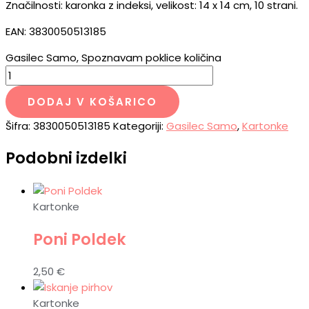
Značilnosti: karonka z indeksi, velikost: 14 x 14 cm, 10 strani.
EAN: 3830050513185
Gasilec Samo, Spoznavam poklice količina
DODAJ V KOŠARICO
Šifra:
3830050513185
Kategoriji:
Gasilec Samo
,
Kartonke
Podobni izdelki
Kartonke
Poni Poldek
2,50
€
Kartonke