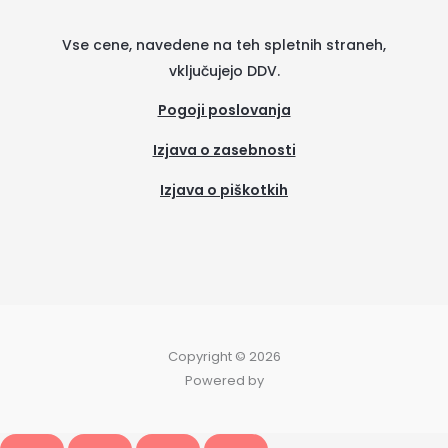
Vse cene, navedene na teh spletnih straneh,
vključujejo DDV.
Pogoji poslovanja
Izjava o zasebnosti
Izjava o piškotkih
(se
odpre
v
novem
zavih
Copyright © 2026
Powered by