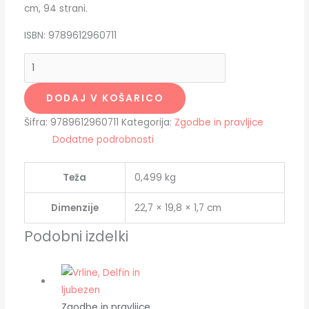
cm, 94 strani.
ISBN: 9789612960711
DODAJ V KOŠARICO
Šifra:
9789612960711
Kategorija:
Zgodbe in pravljice
Dodatne podrobnosti
Teža
0,499 kg
Dimenzije
22,7 × 19,8 × 1,7 cm
Podobni izdelki
Zgodbe in pravljice