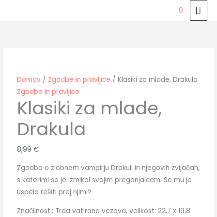
Skip
MAI
0
to
ME
Klasiki
content
za
mlade,
Drakula
količina
Domov
/
Zgodbe in pravljice
/ Klasiki za mlade, Drakula
Zgodbe in pravljice
Klasiki za mlade,
Drakula
8,99
€
Zgodba o zlobnem vampirju Drakuli in njegovih zvijačah,
s katerimi se je izmikal svojim preganjalcem. Se mu je
uspelo rešiti prej njimi?
Značilnosti: Trda vatirana vezava, velikost: 22,7 x 19,8