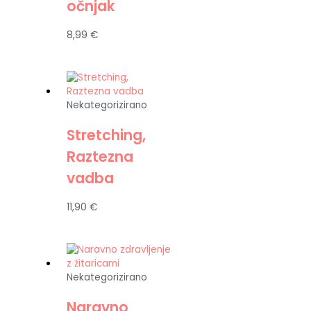
očnjak
8,99
€
Nekategorizirano
Stretching,
Raztezna
vadba
11,90
€
Nekategorizirano
Naravno