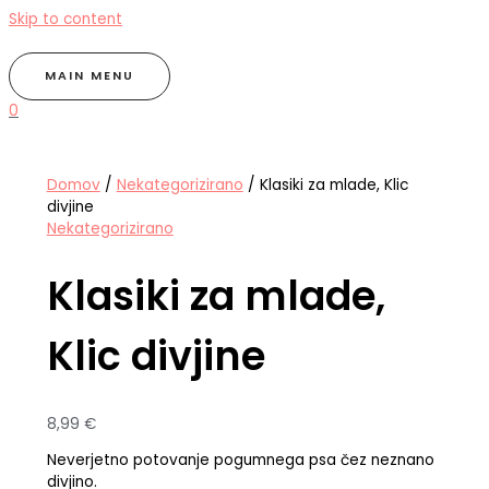
Skip to content
MAIN MENU
0
Domov
/
Nekategorizirano
/ Klasiki za mlade, Klic
divjine
Nekategorizirano
Klasiki za mlade,
Klic divjine
8,99
€
Neverjetno potovanje pogumnega psa čez neznano
divjino.