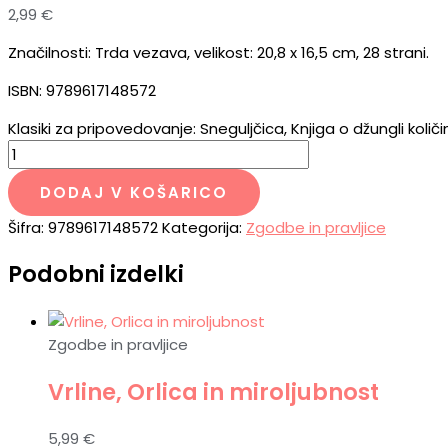
2,99
€
Značilnosti: Trda vezava, velikost: 20,8 x 16,5 cm, 28 strani.
ISBN: 9789617148572
Klasiki za pripovedovanje: Sneguljčica, Knjiga o džungli količ
DODAJ V KOŠARICO
Šifra:
9789617148572
Kategorija:
Zgodbe in pravljice
Podobni izdelki
Zgodbe in pravljice
Vrline, Orlica in miroljubnost
5,99
€