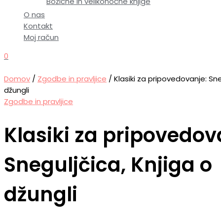
Božične in velikonočne knjige
O nas
Kontakt
Moj račun
0
Domov
/
Zgodbe in pravljice
/ Klasiki za pripovedovanje: Sne
džungli
Zgodbe in pravljice
Klasiki za pripovedov
Sneguljčica, Knjiga o
džungli