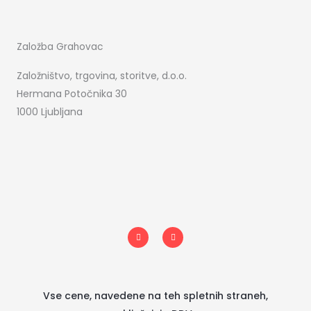
Založba Grahovac
Založništvo, trgovina, storitve, d.o.o.
Hermana Potočnika 30
1000 Ljubljana
I
F
n
a
s
c
t
e
a
b
g
o
r
o
a
k
m
-
Vse cene, navedene na teh spletnih straneh,
f