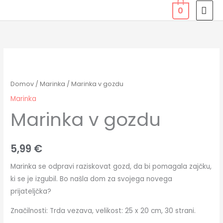
Skip
MAI
0
to
MEN
content
Marinka
v
gozdu
Domov
/
Marinka
/ Marinka v gozdu
količina
Marinka
Marinka v gozdu
5,99
€
Marinka se odpravi raziskovat gozd, da bi pomagala zajčku,
ki se je izgubil. Bo našla dom za svojega novega
prijateljčka?
Značilnosti: Trda vezava, velikost: 25 x 20 cm, 30 strani.