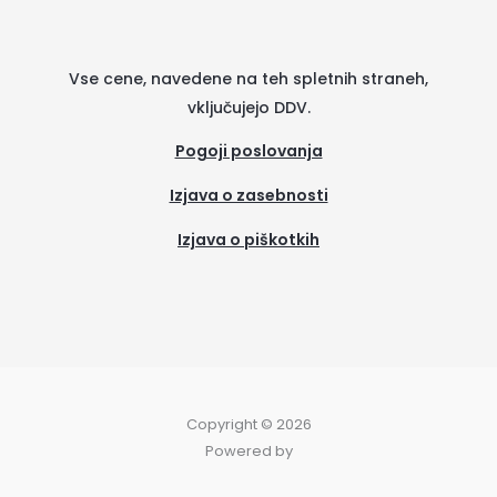
Vse cene, navedene na teh spletnih straneh,
vključujejo DDV.
Pogoji poslovanja
Izjava o zasebnosti
Izjava o piškotkih
(se
odpre
v
novem
zavih
Copyright © 2026
Powered by