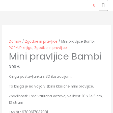
Skip
MAI
0
to
ME
Mini
content
pravljice
Bambi
količina
Domov
/
Zgodbe in pravljice
/ Mini pravljice Bambi
POP-UP knjige
,
Zgodbe in pravljice
Mini pravljice Bambi
3,99
€
Knjiga postavljanka s 3D ilustracijami.
Ta knjiga je na voljo v zbirki Klasične mini pravljice.
Značilnosti: Trda vatirana vezava, velikost: 18 x 14,5 cm,
10 strani.
EAN št.: 9789617037081