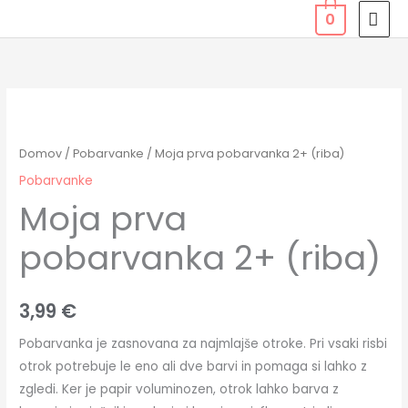
Skip
MAI
0
to
MEN
content
Moja
prva
pobarvanka
Domov
/
Pobarvanke
/ Moja prva pobarvanka 2+ (riba)
2+
Pobarvanke
(riba)
Moja prva
količina
pobarvanka 2+ (riba)
3,99
€
Pobarvanka je zasnovana za najmlajše otroke. Pri vsaki risbi
otrok potrebuje le eno ali dve barvi in pomaga si lahko z
zgledi. Ker je papir voluminozen, otrok lahko barva z