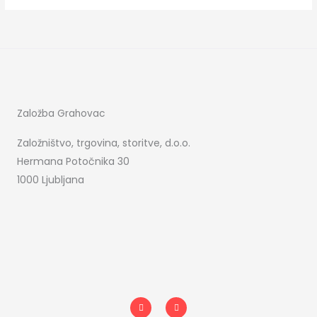
Založba Grahovac
Založništvo, trgovina, storitve, d.o.o.
Hermana Potočnika 30
1000 Ljubljana
I
F
n
a
s
c