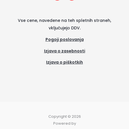
t
e
a
b
g
o
r
o
a
k
m
-
Vse cene, navedene na teh spletnih straneh,
f
vključujejo DDV.
Pogoji poslovanja
Izjava o zasebnosti
Izjava o piškotkih
(se
odpre
v
novem
zavih
Copyright © 2026
Powered by