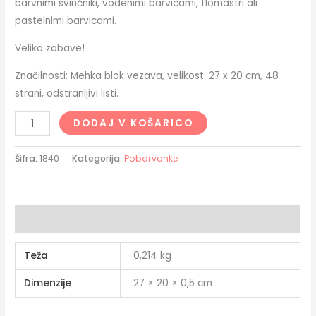
barvnimi svinčniki, vodenimi barvicami, flomastri ali
pastelnimi barvicami.
Veliko zabave!
Značilnosti: Mehka blok vezava, velikost: 27 x 20 cm, 48
strani, odstranljivi listi.
DODAJ V KOŠARICO
Šifra:
1840
Kategorija:
Pobarvanke
Dodatne podrobnosti
Teža
0,214 kg
Dimenzije
27 × 20 × 0,5 cm