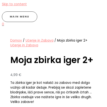
Skip to content
MAIN MENU
0
Domov
/
Učenje in Zabava
/ Moja zbirka iger 2+
Učenje in Zabava
Moja zbirka iger 2+
4,99
€
Ta zbirka iger je kot nalašč za zabavo med dolgo
vožnjo ali kadar dežuje. Prebijaj se skozi zapletene
blodnjake, išči prave sence, riši po črtkanih črtah …
Zbirka vsebuje vse naštete igre in še veliko drugih.
Veliko zabave!