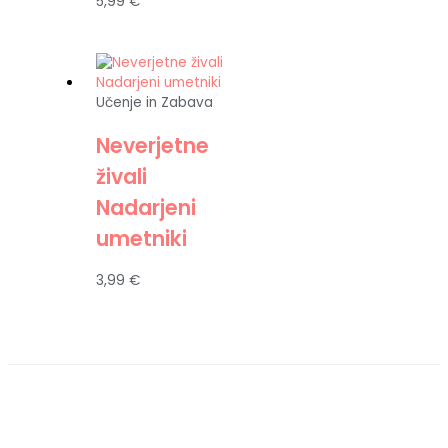
5,99
€
Učenje in Zabava
Neverjetne
živali
Nadarjeni
umetniki
3,99
€