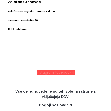
Založba Grahovac
Založništvo, trgovina, storitve, d.o.o.
Hermana Potočnika 30
1000 Ljubljana
Instagram
Facebook-f
Vse cene, navedene na teh spletnih straneh,
vključujejo DDV.
Pogoji poslovanja