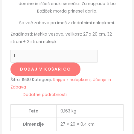
domine in iščeš enaki smrečici. Za nagrado ti bo
Božiček morda prinesel darilo.
Še več zabave pa imaš z dodatnimi nalepkami.
Značilnosti: Mehka vezava, velikost: 27 x 20 cm, 32
strani + 2 strani nalepk.
DODAJ V KOŠARICO
Šifra:
1930
Kategoriji:
Knjige z nalepkami
,
Učenje in
Zabava
Dodatne podrobnosti
Teža
0,163 kg
Dimenzije
27 × 20 × 0,4 cm