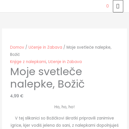
Skip
MAI
0
to
ME
Moje
content
svetleče
nalepke,
Božič
količina
Domov
/
Učenje in Zabava
/ Moje svetleče nalepke,
Božič
Knjige z nalepkami
,
Učenje in Zabava
Moje svetleče
nalepke, Božič
4,99
€
Ho, ho, ho!
V tej slikanici so Božičkovi škratki pripravili zanimive
igrice, kjer vodiš jelena do sani, z nalepkami dopolnjuješ