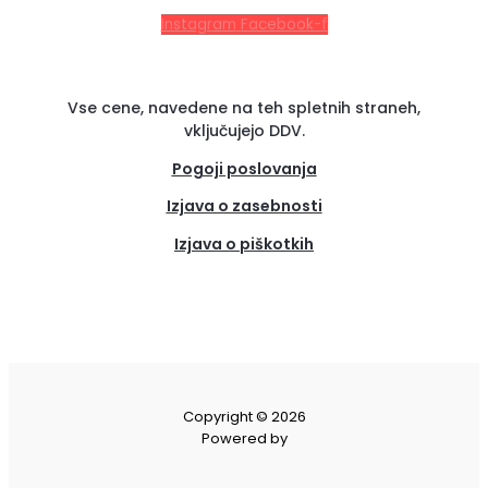
Instagram
Facebook-f
Vse cene, navedene na teh spletnih straneh,
vključujejo DDV.
Pogoji poslovanja
Izjava o zasebnosti
Izjava o piškotkih
(se
odpre
v
novem
zavih
Copyright © 2026
Powered by