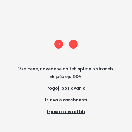
I
F
n
a
s
c
t
e
a
b
g
o
r
o
a
k
m
-
Vse cene, navedene na teh spletnih straneh,
f
vključujejo DDV.
Pogoji poslovanja
Izjava o zasebnosti
Izjava o piškotkih
(se