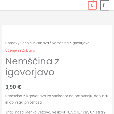
Skip
MAI
0
to
MEN
content
Nemščina
z
igovorjavo
Domov
/
Učenje in Zabava
/ Nemščina z igovorjavo
količina
Učenje in Zabava
Nemščina z
igovorjavo
3,90
€
Nemščina z izgovorjavo za vsakogor na potovanju, dopustu
in ob vsaki priložnosti.
Značilnosti: Mehka vezava, velikost: 16,5 x 11,7 cm, 64 strani.