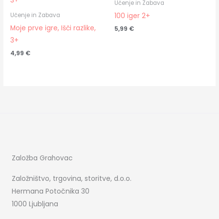
Učenje in Zabava
100 iger 2+
Učenje in Zabava
Moje prve igre, Išči razlike,
5,99
€
3+
4,99
€
Založba Grahovac
Založništvo, trgovina, storitve, d.o.o.
Hermana Potočnika 30
1000 Ljubljana