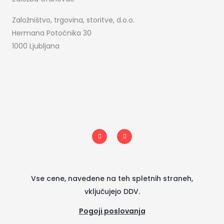
Založništvo, trgovina, storitve, d.o.o.
Hermana Potočnika 30
1000 Ljubljana
I
F
n
a
s
c
t
e
a
b
g
o
r
o
a
k
m
-
Vse cene, navedene na teh spletnih straneh,
f
vključujejo DDV.
Pogoji poslovanja