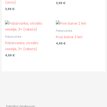
(avto)
3,99
€
3,99
€
Pobarvanke
Prve barve 2 leti
Pobarvanke
Pobarvanka, otroško
4,99
€
veselje, 3+ (raketa)
4,99
€
Založba Grahovac