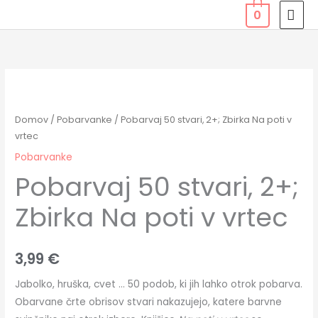
Skip
MAI
0
to
MEN
content
Pobarvaj
50
stvari,
Domov
/
Pobarvanke
/ Pobarvaj 50 stvari, 2+; Zbirka Na poti v
2+;
vrtec
Zbirka
Pobarvanke
Na
Pobarvaj 50 stvari, 2+;
poti
Zbirka Na poti v vrtec
v
vrtec
količina
3,99
€
Jabolko, hruška, cvet … 50 podob, ki jih lahko otrok pobarva.
Obarvane črte obrisov stvari nakazujejo, katere barvne