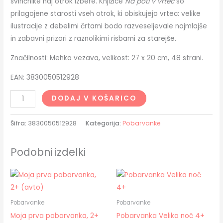
svinčnike naj otrok izbere. Knjižice
Na poti v vrtec
so
prilagojene starosti vseh otrok, ki obiskujejo vrtec: velike
ilustracije z debelimi črtami bodo razveseljevale najmlajše
in zabavni prizori z raznolikimi risbami za starejše.
Značilnosti: Mehka vezava, velikost: 27 x 20 cm, 48 strani.
EAN: 3830050512928
DODAJ V KOŠARICO
Šifra:
3830050512928
Kategorija:
Pobarvanke
Podobni izdelki
Pobarvanke
Pobarvanke
Moja prva pobarvanka, 2+
Pobarvanka Velika noč 4+