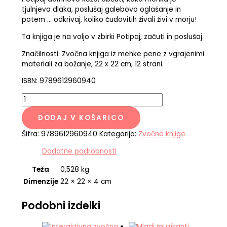
tjulnjeva dlaka, poslušaj galebovo oglašanje in
potem … odkrivaj, koliko čudovitih živali živi v morju!
Ta knjiga je na voljo v zbirki Potipaj, začuti in poslušaj.
Značilnosti: Zvočna knjiga iz mehke pene z vgrajenimi
materiali za božanje, 22 x 22 cm, 12 strani.
ISBN: 9789612960940
DODAJ V KOŠARICO
Šifra:
9789612960940
Kategorija:
Zvočne knjige
Dodatne podrobnosti
Teža
0,528 kg
Dimenzije
22 × 22 × 4 cm
Podobni izdelki