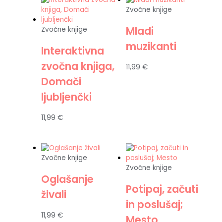
Zvočne knjige
Mladi
Zvočne knjige
muzikanti
Interaktivna
zvočna knjiga,
11,99
€
Domači
ljubljenčki
11,99
€
Zvočne knjige
Zvočne knjige
Oglašanje
Potipaj, začuti
živali
in poslušaj;
11,99
€
Mesto