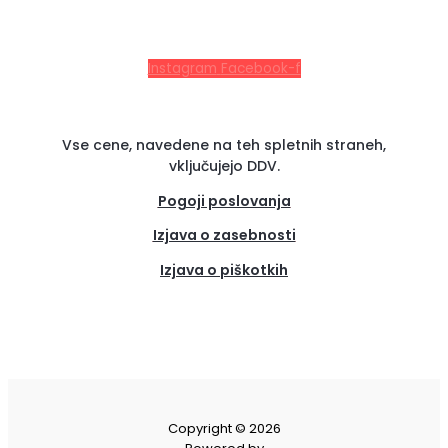
Instagram
Facebook-f
Vse cene, navedene na teh spletnih straneh,
vključujejo DDV.
Pogoji poslovanja
Izjava o zasebnosti
Izjava o piškotkih
(se
odpre
v
novem
zavih
Copyright © 2026