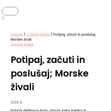
MAIN
Skip
Potipaj,
MENU
to
začuti
content
in
poslušaj;
0
Morske
živali
količina
Domov
/
Zvočne knjige
/ Potipaj, začuti in poslušaj;
Morske živali
Zvočne knjige
Potipaj, začuti in
poslušaj; Morske
živali
21,99
€
Potipaj delfinovo kožo, občuti, kako mehka je