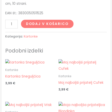
cm, 10 strani.
EAN št.: 3830050511525
DODAJ V KOŠARICO
Kategorija:
Kartonke
Podobni izdelki
Kartonke
Kartonka Sneguljčica
Kartonke
Moj najboljši prijatelj Cufek
3,99
€
3,99
€