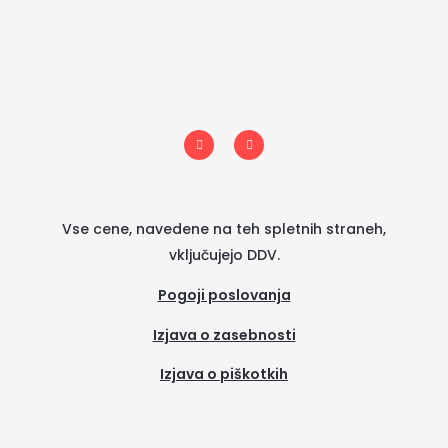
I
F
n
a
s
c
t
e
a
b
g
o
r
o
a
k
m
-
Vse cene, navedene na teh spletnih straneh,
f
vključujejo DDV.
Pogoji poslovanja
Izjava o zasebnosti
Izjava o piškotkih
(se