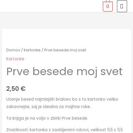
Skip
MAI
0
to
MEN
content
Prve
besede
moj
Domov
/
Kartonke
/ Prve besede moj svet
svet
Kartonke
količina
Prve besede moj svet
2,50
€
Učenje besed najmlajših bralcev bo s to kartonko veliko
zabavnejše, saj je idealna za majhne roke.
Ta knjiga je na voljo v zbirki Prve besede.
Značilnosti: kartonka z zaobljenimi robovi, velikost 11,5 x 11,5