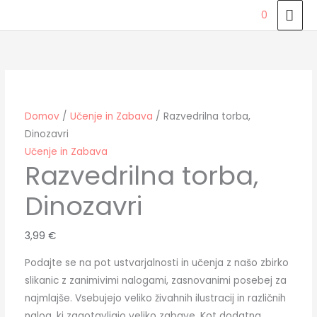
Skip
MAI
0
to
ME
Razvedrilna
content
torba,
Dinozavri
količina
Domov
/
Učenje in Zabava
/ Razvedrilna torba,
Dinozavri
Učenje in Zabava
Razvedrilna torba,
Dinozavri
3,99
€
Podajte se na pot ustvarjalnosti in učenja z našo zbirko
slikanic z zanimivimi nalogami, zasnovanimi posebej za
najmlajše. Vsebujejo veliko živahnih ilustracij in različnih
nalog, ki zagotavljajo veliko zabave. Kot dodatna