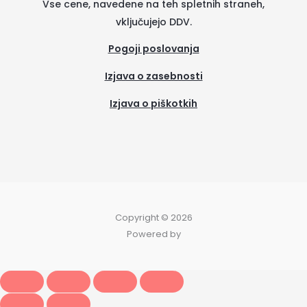
Vse cene, navedene na teh spletnih straneh,
vključujejo DDV.
Pogoji poslovanja
Izjava o zasebnosti
Izjava o piškotkih
(se
odpre
v
novem
zavih
Copyright © 2026
Powered by