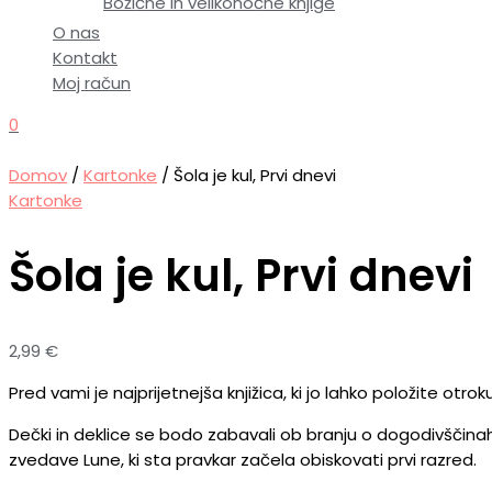
Božične in velikonočne knjige
O nas
Kontakt
Moj račun
0
Domov
/
Kartonke
/ Šola je kul, Prvi dnevi
Kartonke
Šola je kul, Prvi dnevi
2,99
€
Pred vami je najprijetnejša knjižica, ki jo lahko položite otrok
Dečki in deklice se bodo zabavali ob branju o dogodivščina
zvedave Lune, ki sta pravkar začela obiskovati prvi razred.