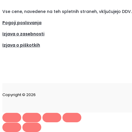
Vse cene, navedene na teh spletnih straneh, vključujejo DDV.
Pogoji poslovanja
Izjava o zasebnosti
Izjava o piškotkih
(se
odpre
v
novem
zavih
Copyright © 2026