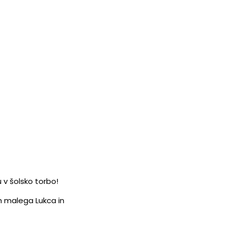
u v šolsko torbo!
h malega Lukca in