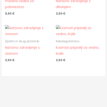
Pravilna vadba za
Naravno zdravljenje z
polmaraton
dihanjem
9,90
€
3,50
€
Športni in drugi priročniki
Nekategorizirano
Naravno zdravljenje s
Kosmati prijatelji za vedno,
česnom
Kužki
3,50
€
3,50
€