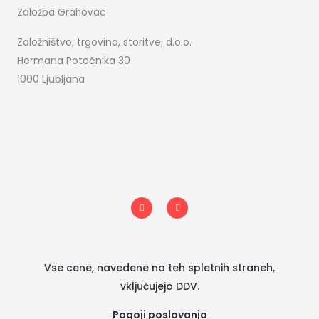
Založba Grahovac
Založništvo, trgovina, storitve, d.o.o.
Hermana Potočnika 30
1000 Ljubljana
I
F
n
a
s
c
t
e
a
b
g
o
r
o
a
k
m
-
Vse cene, navedene na teh spletnih straneh,
f
vključujejo DDV.
Pogoji poslovanja