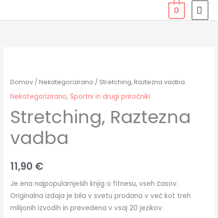
Skip
MAI
0
to
MEN
content
Stretching,
Raztezna
vadba
Domov
/
Nekategorizirano
/ Stretching, Raztezna vadba
količina
Nekategorizirano
,
Športni in drugi priročniki
Stretching, Raztezna
vadba
11,90
€
Je ena najpopularnješih knjig o fitnesu, vseh časov.
Originalna izdaja je bila v svetu prodana v več kot treh
milijonih izvodih in prevedena v vsaj 20 jezikov.