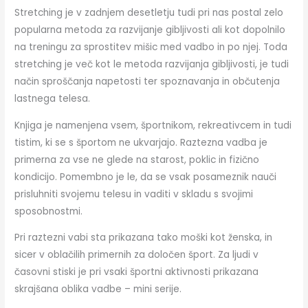
Stretching je v zadnjem desetletju tudi pri nas postal zelo
popularna metoda za razvijanje gibljivosti ali kot dopolnilo
na treningu za sprostitev mišic med vadbo in po njej. Toda
stretching je več kot le metoda razvijanja gibljivosti, je tudi
način sproščanja napetosti ter spoznavanja in občutenja
lastnega telesa.
Knjiga je namenjena vsem, športnikom, rekreativcem in tudi
tistim, ki se s športom ne ukvarjajo. Raztezna vadba je
primerna za vse ne glede na starost, poklic in fizično
kondicijo. Pomembno je le, da se vsak posameznik nauči
prisluhniti svojemu telesu in vaditi v skladu s svojimi
sposobnostmi.
Pri raztezni vabi sta prikazana tako moški kot ženska, in
sicer v oblačilih primernih za določen šport. Za ljudi v
časovni stiski je pri vsaki športni aktivnosti prikazana
skrajšana oblika vadbe – mini serije.