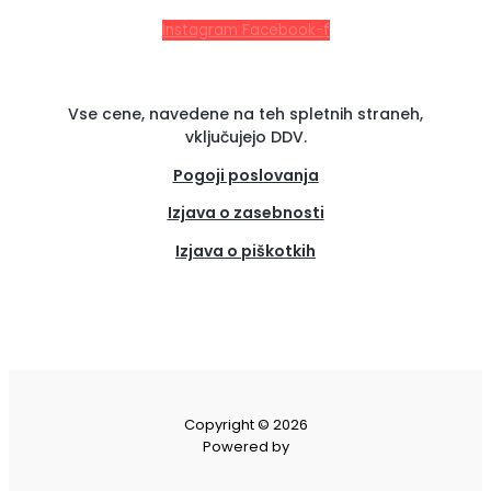
Instagram
Facebook-f
Vse cene, navedene na teh spletnih straneh,
vključujejo DDV.
Pogoji poslovanja
Izjava o zasebnosti
Izjava o piškotkih
(se
odpre
v
novem
zavih
Copyright © 2026
Powered by