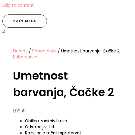
Skip to content
MAIN MENU
0
Domov
/
Pobarvanke
/ Umetnost barvanja, Čačke 2
Pobarvanke
Umetnost
barvanja, Čačke 2
1,99
€
Obilica zanimivih risb
Odstranljivi listi
Razvijanje ročnih spretnosti