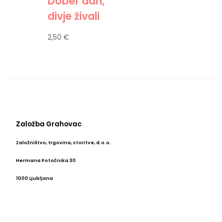
Dober dan,
divje živali
2,50
€
Založba Grahovac
Založništvo, trgovina, storitve, d.o.o.
Hermana Potočnika 30
1000 Ljubljana