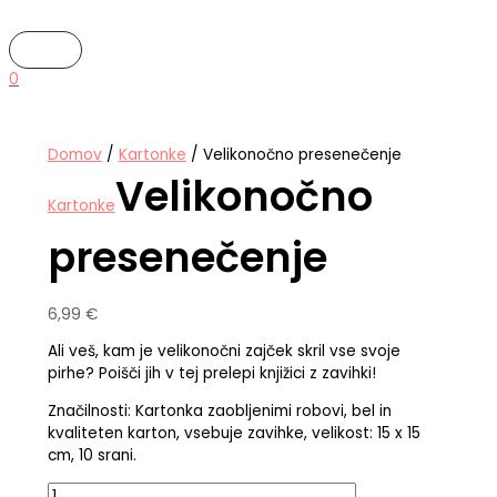
MAIN
Skip
Velikonočno
MENU
to
presenečenje
content
količina
0
Domov
/
Kartonke
/ Velikonočno presenečenje
Velikonočno
Kartonke
presenečenje
6,99
€
Ali veš, kam je velikonočni zajček skril vse svoje
pirhe? Poišči jih v tej prelepi knjižici z zavihki!
Značilnosti: Kartonka zaobljenimi robovi, bel in
kvaliteten karton, vsebuje zavihke, velikost: 15 x 15
cm, 10 srani.