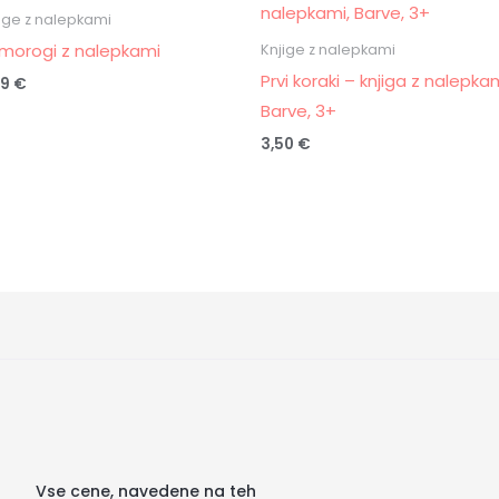
ige z nalepkami
morogi z nalepkami
Knjige z nalepkami
Prvi koraki – knjiga z nalepkam
99
€
Barve, 3+
3,50
€
Vse cene, navedene na teh