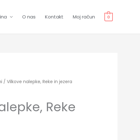
ina
O nas
Kontakt
Moj račun
0
i
/ Vilkove nalepke, Reke in jezera
alepke, Reke