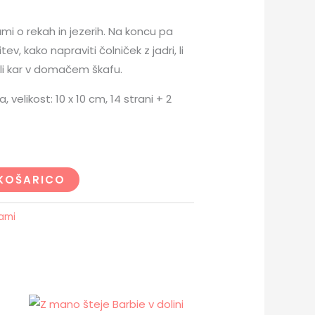
mi o rekah in jezerih. Na koncu pa
ev, kako napraviti čolniček z jadri, li
ali kar v domačem škafu.
 velikost: 10 x 10 cm, 14 strani + 2
KOŠARICO
kami