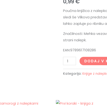
0,99
€
Poučna knjižica z nalepka
sledi še Vilkova predstavit
lahko zapluje po ribniku 
Značilnosti: Mehka vezava,
strani nalepk.
EAN:9789617108286
DODAJ V 
Kategorija:
Knjige z nalep