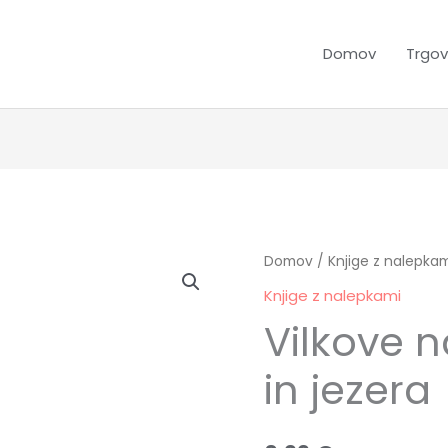
Domov
Trgov
Vilkove
Domov
/
Knjige z nalepkam
nalepke,
Knjige z nalepkami
Reke
Vilkove n
in
jezera
in jezera
količina