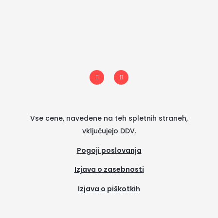
I
F
n
a
s
c
t
e
a
b
g
o
r
o
a
k
m
-
Vse cene, navedene na teh spletnih straneh,
f
vključujejo DDV.
Pogoji poslovanja
Izjava o zasebnosti
Izjava o piškotkih
(se