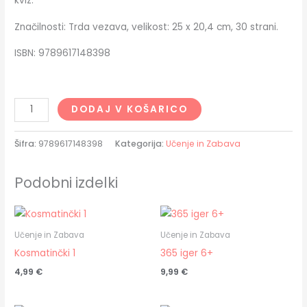
kviz.
Značilnosti: Trda vezava, velikost: 25 x 20,4 cm, 30 strani.
ISBN: 9789617148398
DODAJ V KOŠARICO
Šifra:
9789617148398
Kategorija:
Učenje in Zabava
Podobni izdelki
Učenje in Zabava
Učenje in Zabava
Kosmatinčki 1
365 iger 6+
4,99
€
9,99
€