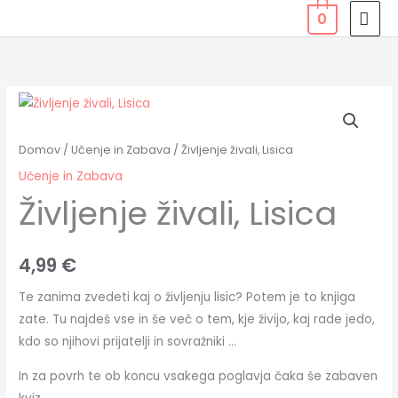
Skip
MAI
0
to
MEN
content
Življenje
živali,
Lisica
Domov
/
Učenje in Zabava
/ Življenje živali, Lisica
količina
Učenje in Zabava
Življenje živali, Lisica
4,99
€
Te zanima zvedeti kaj o življenju lisic? Potem je to knjiga
zate. Tu najdeš vse in še več o tem, kje živijo, kaj rade jedo,
kdo so njihovi prijatelji in sovražniki …
In za povrh te ob koncu vsakega poglavja čaka še zabaven