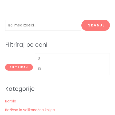
I
M
M
ISKANJE
š
i
a
č
n
x
Filtriraj po ceni
i
c
c
:
e
e
n
n
a
a
FILTRIRAJ
Kategorije
Barbie
Božične in velikonočne knjige