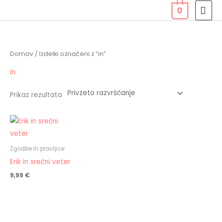
Skip
MAI
0
to
MEN
content
Domov
/ Izdelki označeni z “in”
in
Prikaz rezultata
Zgodbe in pravljice
Erik in srečni veter
9,99
€