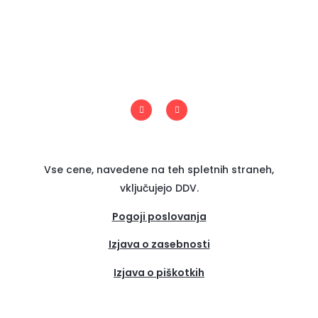
I
F
n
a
s
c
t
e
a
b
g
o
r
o
a
k
m
-
Vse cene, navedene na teh spletnih straneh,
f
vključujejo DDV.
Pogoji poslovanja
Izjava o zasebnosti
Izjava o piškotkih
(se