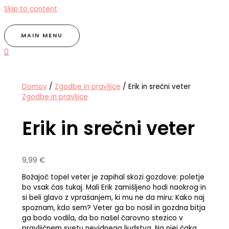
Skip to content
MAIN MENU
0
Domov
/
Zgodbe in pravljice
/ Erik in srečni veter
Zgodbe in pravljice
Erik in srečni veter
9,99
€
Božajoč topel veter je zapihal skozi gozdove: poletje
bo vsak čas tukaj. Mali Erik zamišljeno hodi naokrog in
si beli glavo z vprašanjem, ki mu ne da miru: Kako naj
spoznam, kdo sem? Veter ga bo nosil in gozdna bitja
ga bodo vodila, da bo našel čarovno stezico v
pravljičnem svetu nevidnega ljudstva. Na njej čaka