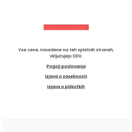
Instagram
Facebook-f
Vse cene, navedene na teh spletnih straneh,
vključujejo DDV.
Pogoji poslovanja
Izjava o zasebnosti
Izjava o piškotkih
(se
odpre
v
novem
zavih