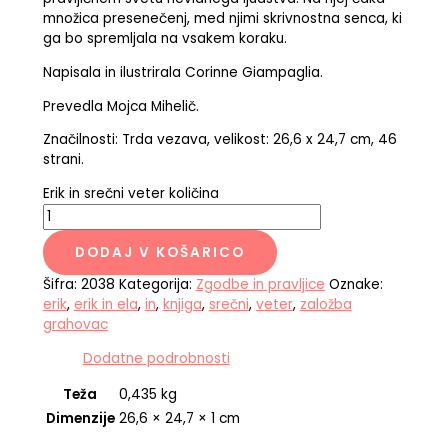
množica presenečenj, med njimi skrivnostna senca, ki
ga bo spremljala na vsakem koraku.
Napisala in ilustrirala Corinne Giampaglia.
Prevedla Mojca Mihelič.
Značilnosti: Trda vezava, velikost: 26,6 x 24,7 cm, 46
strani.
Erik in srečni veter količina
DODAJ V KOŠARICO
Šifra:
2038
Kategorija:
Zgodbe in pravljice
Oznake:
erik
,
erik in ela
,
in
,
knjiga
,
srečni
,
veter
,
založba
grahovac
Dodatne podrobnosti
Teža
0,435 kg
Dimenzije
26,6 × 24,7 × 1 cm