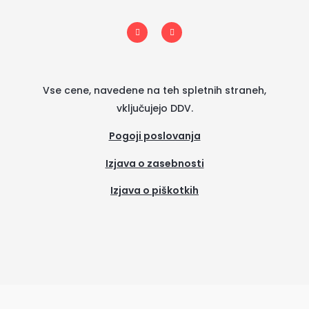
I
F
n
a
s
c
t
e
a
b
g
o
r
o
a
k
m
-
Vse cene, navedene na teh spletnih straneh,
f
vključujejo DDV.
Pogoji poslovanja
Izjava o zasebnosti
Izjava o piškotkih
(se
odpre
v
novem
zavih