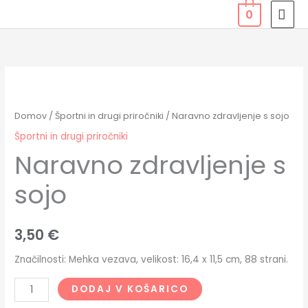
Skip
MAI
0
to
MEN
content
Naravno
zdravljenje
s
Domov
/
Športni in drugi priročniki
/ Naravno zdravljenje s sojo
sojo
Športni in drugi priročniki
količina
Naravno zdravljenje s
sojo
3,50
€
Značilnosti: Mehka vezava, velikost: 16,4 x 11,5 cm, 88 strani.
DODAJ V KOŠARICO