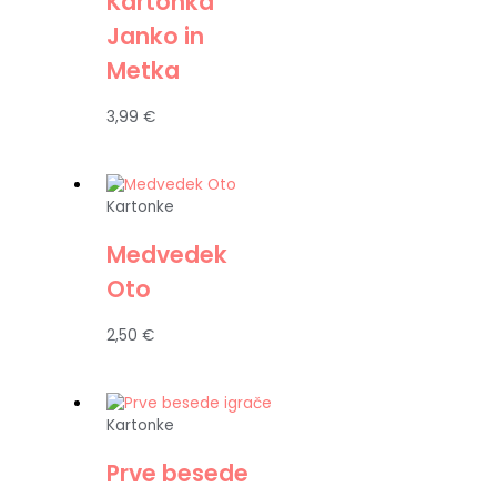
Kartonka
Janko in
Metka
3,99
€
Kartonke
Medvedek
Oto
2,50
€
Kartonke
Prve besede