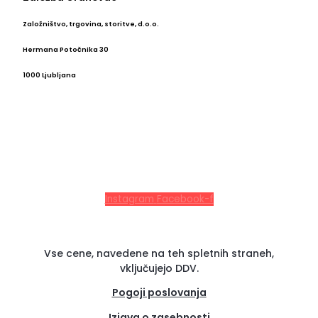
Založništvo, trgovina, storitve, d.o.o.
Hermana Potočnika 30
1000 Ljubljana
Instagram
Facebook-f
Vse cene, navedene na teh spletnih straneh,
vključujejo DDV.
Pogoji poslovanja
Izjava o zasebnosti