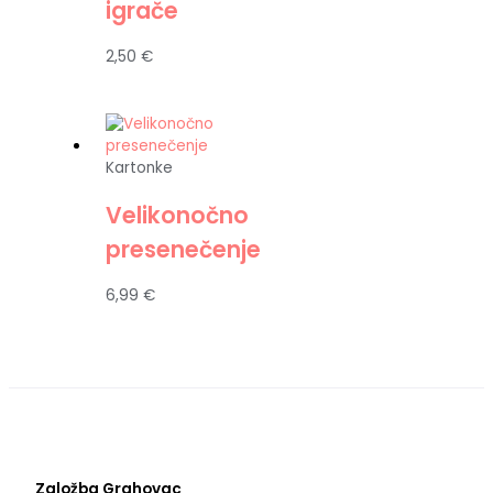
igrače
2,50
€
Kartonke
Velikonočno
presenečenje
6,99
€
Založba Grahovac