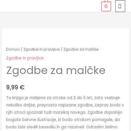
Skip
MAI
0
to
MEN
content
Zgodbe
za
malčke
Domov
/
Zgodbe in pravljice
/ Zgodbe za malčke
količina
Zgodbe in pravljice
Zgodbe za malčke
9,99
€
Ta knjiga je mišljena za otroke od 3 do 5 let, zato vsebuje
nekoliko daljše, preprosto napisane zgodbe, čeprav bodo v
njih otroci spoznali tudi marsikaj novega. Zgodbe dopolnijo
bogate barvne ilustracije, ki bodo otrokom pomagale, da
bodo laže sledili besedilu in ga razumeli. Odraslim želimo