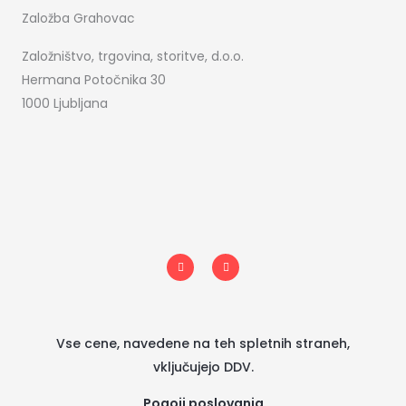
Založba Grahovac
Založništvo, trgovina, storitve, d.o.o.
Hermana Potočnika 30
1000 Ljubljana
I
F
n
a
s
c
t
e
a
b
g
o
r
o
a
k
m
-
Vse cene, navedene na teh spletnih straneh,
f
vključujejo DDV.
Pogoji poslovanja