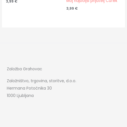
Moj najboljši prijatelj Cufek
3,99
€
3,99
€
Založba Grahovac
Založništvo, trgovina, storitve, d.o.o.
Hermana Potočnika 30
1000 Ljubljana