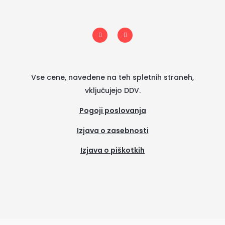
I
F
n
a
s
c
t
e
a
b
g
o
r
o
a
k
m
-
Vse cene, navedene na teh spletnih straneh,
f
vključujejo DDV.
Pogoji poslovanja
Izjava o zasebnosti
Izjava o piškotkih
(se
odpre
v
novem