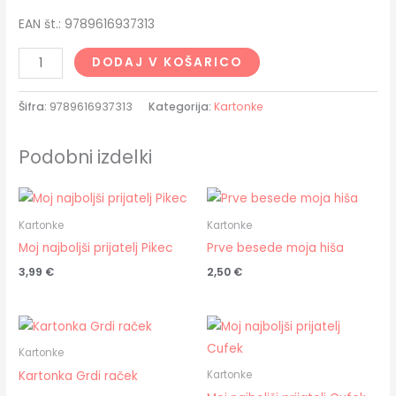
EAN št.: 9789616937313
DODAJ V KOŠARICO
Šifra:
9789616937313
Kategorija:
Kartonke
Podobni izdelki
Kartonke
Kartonke
Moj najboljši prijatelj Pikec
Prve besede moja hiša
3,99
€
2,50
€
Kartonke
Kartonka Grdi raček
Kartonke