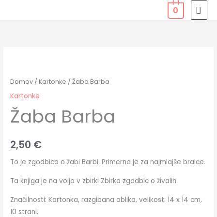
Skip
MAI
0
to
MEN
content
Žaba
Barba
količina
Domov
/
Kartonke
/ Žaba Barba
Kartonke
Žaba Barba
2,50
€
To je zgodbica o žabi Barbi. Primerna je za najmlajše bralce.
Ta knjiga je na voljo v zbirki Zbirka zgodbic o živalih.
Značilnosti: Kartonka, razgibana oblika, velikost: 14 x 14 cm,
10 strani.